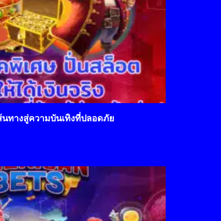
 เส้นทางสู่ความบันเทิงที่ปลอดภัย