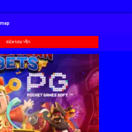
emap
สมัครสมาชิก