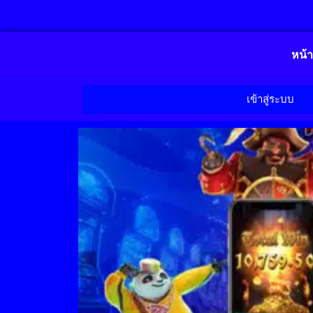
หน้
เข้าสู่ระบบ