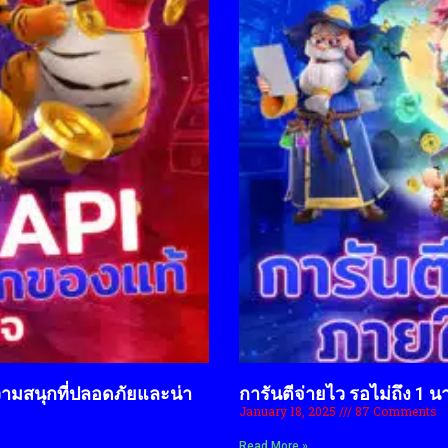
ความสนุกที่ปลอดภัยและน่า
การันตีจ่ายไว รอไม่ถึง 1 
January 18, 2025
87 Comments
Read More »